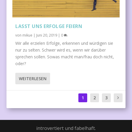
LASST UNS ERFOLGE FEIERN
von
mikue
|
Juni 20, 2019
|
0
Wir alle erzielen Erfolge, erkennen und würdigen sie
nur zu selten. Schwer wird es, wenn wir darüber
sprechen sollen. Sowas macht man/frau doch nicht,
oder?
WEITERLESEN
1
2
3
introvertiert und fabelhaft.